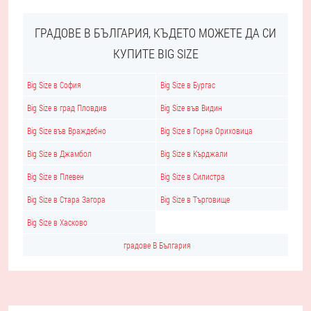
ГРАДОВЕ В БЪЛГАРИЯ, КЪДЕТО МОЖЕТЕ ДА СИ
КУПИТЕ BIG SIZE
Big Size в София
Big Size в Бургас
Big Size в град Пловдив
Big Size във Видин
Big Size във Враждебно
Big Size в Горна Ориховица
Big Size в Джамбол
Big Size в Кърджали
Big Size в Плевен
Big Size в Силистра
Big Size в Стара Загора
Big Size в Търговище
Big Size в Хасково
градове В България