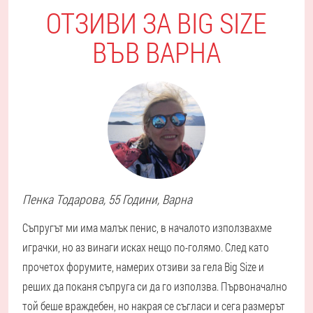
ОТЗИВИ ЗА BIG SIZE
ВЪВ ВАРНА
Пенка
Тодарова
, 55 Години,
Варна
Съпругът ми има малък пенис, в началото използвахме
играчки, но аз винаги исках нещо по-голямо. След като
прочетох форумите, намерих отзиви за гела Big Size и
реших да поканя съпруга си да го използва. Първоначално
той беше враждебен, но накрая се съгласи и сега размерът